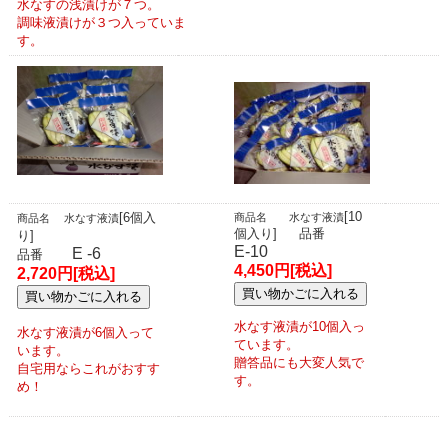
水なすの浅漬けが７つ。
調味液漬けが３つ入っていま
す。
[10
[6個入
商品名 水なす液漬
商品名 水なす液漬
個入り]
品番
り]
E-10
E -6
品番
4,450円[税込]
2,720円[税込]
水なす液漬が10個入っ
水なす液漬が6個入って
ています。
います。
贈答品にも大変人気で
自宅用ならこれがおすす
す。
め！