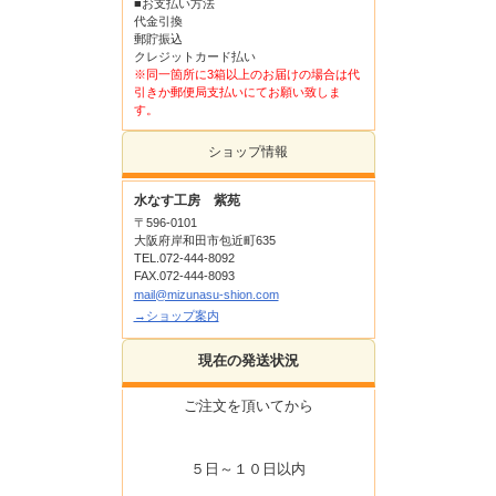
■お支払い方法
代金引換
郵貯振込
クレジットカード払い
※同一箇所に3箱以上のお届けの場合は代
引きか郵便局支払いにてお願い致しま
す。
ショップ情報
水なす工房 紫苑
〒596-0101
大阪府岸和田市包近町635
TEL.072-444-8092
FAX.072-444-8093
mail@mizunasu-shion.com
→ショップ案内
現在の発送状況
ご注文を頂いてから
５日～１０日以内