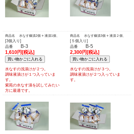
＋
＋
商品名 水なす糠漬2個
液漬1個、
商品名 水なす糠漬3個
液漬２個、
[3個入り]
[５個入り]
B-3
B-5
品番
品番
1,610円[税込]
2,300円[税込]
水なすの浅漬けが２つ。
水なすの浅漬けが３つ。
調味液漬けが１つ入っていま
調味液漬けが２つ入っていま
す。
す。
紫苑の水なす漬を試してみたい
方に最適です。