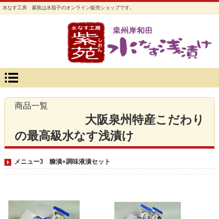
水なす工房 紫苑は水茄子のオンライン販売ショップです。
aa
商品一覧
大阪泉州特産こだわり
の最高級水なす浅漬け
メニュー3 糠漬+調味液漬セット