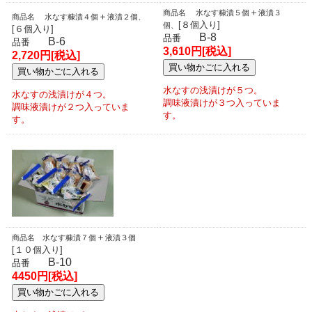
＋
商品名 水なす糠漬５個
液漬３
＋
商品名 水なす糠漬４個
液漬２個、
[８個入り]
個、
[６個入り]
B-8
品番
B-6
品番
3,610円[税込]
2,720円[税込]
水なすの浅漬けが５つ。
水なすの浅漬けが４つ。
調味液漬けが３つ入っていま
調味液漬けが２つ入っていま
す。
す。
＋
商品名 水なす糠漬７個
液漬３個
[１０個入り]
B-10
品番
4450円[税込]